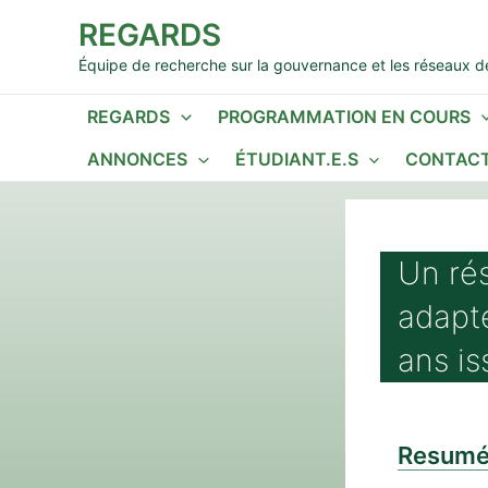
Aller
REGARDS
au
contenu
Équipe de recherche sur la gouvernance et les réseaux de
REGARDS
PROGRAMMATION EN COURS
ANNONCES
ÉTUDIANT.E.S
CONTACT
Un rés
adapt
ans is
Resum