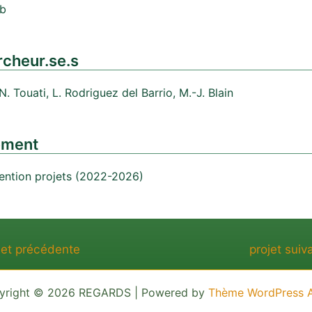
eb
cheur.se.s
 N. Touati, L. Rodriguez del Barrio, M.-J. Blain
ement
ntion projets (2022-2026)
n
jet précédente
projet sui
yright © 2026 REGARDS | Powered by
Thème WordPress A