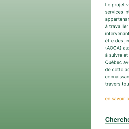
Le projet v
services in
appartenan
à travaill
intervenan
être des j
(AOCA) aux
à suivre e
Québec ave
de cette a
connaissan
travers tou
en savoir p
Cherche