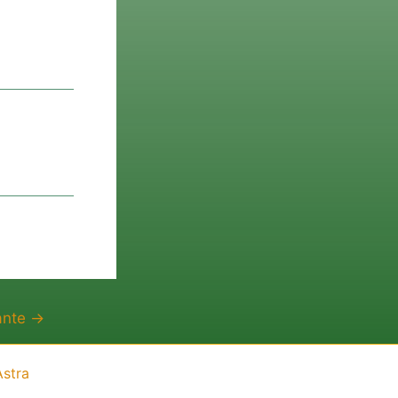
vante
→
stra