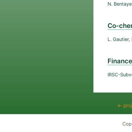
N. Bentay
Co-cher
L. Gautier,
Financ
IRSC-Subve
Navigatio
←
pro
de
l’article
Cop