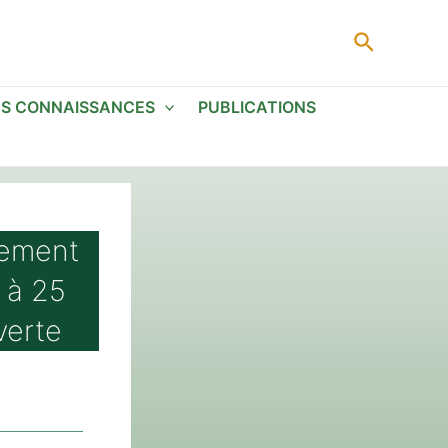
Recherc
ES CONNAISSANCES
PUBLICATIONS
lement
 à 25
verte