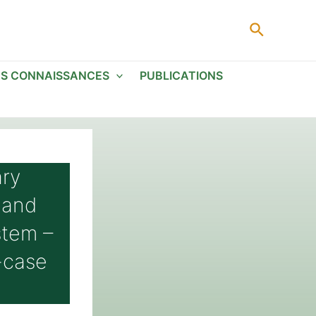
Recherc
ES CONNAISSANCES
PUBLICATIONS
ry
n and
stem –
e-case