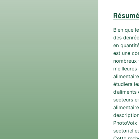
Résum
Bien que l
des denrée
en quantité
est une con
nombreux f
meilleures 
alimentair
étudiera le
d’aliments
secteurs en
alimentair
descriptio
PhotoVoix s
sectorielle
Cette rech