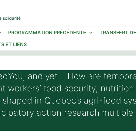
 solidarité
PROGRAMMATION PRÉCÉDENTE
TRANSFERT D
S ET LIENS
dYou, and yet… How are tempora
t workers’ food security, nutritio
 shaped in Quebec’s agri-food sy
icipatory action research multipl