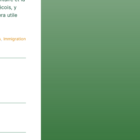
cois, y
ra utile
s
, 
Immigration