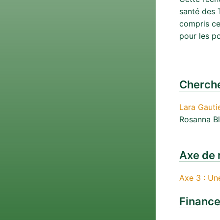
santé des 
compris ce 
pour les po
Cherche
Lara Gauti
Rosanna B
Axe de 
Axe 3 : Une
Financ