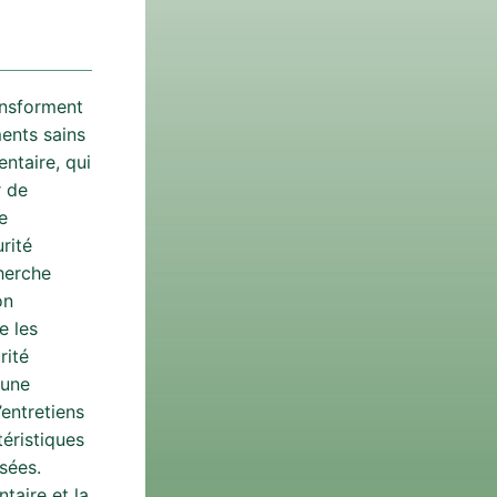
ansforment
ments sains
entaire, qui
r de
e
rité
herche
on
e les
rité
 une
entretiens
téristiques
ysées.
taire et la