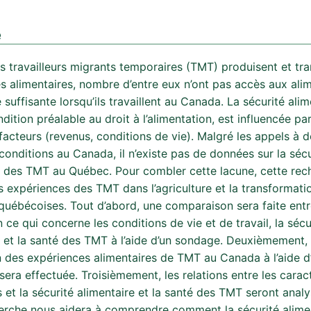
é
es travailleurs migrants temporaires (TMT) produisent et tr
s alimentaires, nombre d’entre eux n’ont pas accès aux ali
 suffisante lorsqu’ils travaillent au Canada. La sécurité alim
dition préalable au droit à l’alimentation, est influencée pa
acteurs (revenus, conditions de vie). Malgré les appels à d
conditions au Canada, il n’existe pas de données sur la sécu
e des TMT au Québec. Pour combler cette lacune, cette rec
s expériences des TMT dans l’agriculture et la transformati
 québécoises. Tout d’abord, une comparaison sera faite entr
 ce qui concerne les conditions de vie et de travail, la sécu
e et la santé des TMT à l’aide d’un sondage. Deuxièmement,
n des expériences alimentaires de TMT au Canada à l’aide d’
era effectuée. Troisièmement, les relations entre les carac
s et la sécurité alimentaire et la santé des TMT seront anal
erche nous aidera à comprendre comment la sécurité alimen