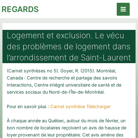
Aller
REGARDS
au
Main
contenu
Menu
Logement et exclusion. Le vécu
des problèmes de logement dans
l’arrondissement de Saint-Laurent
(Carnet synthèses no 5). Goyer, R. (2015). Montréal,
Canada : Centre de recherche et partage des savoirs
Interactions, Centre intégré universitaire de santé et de
services sociaux du Nord-de-l’Île-de-Montréal.
Pour en savoir plus :
Carnet synthèse Télécharger
À chaque année au Québec, autour du mois de février, un
bon nombre de locataires reçoivent un avis de hausse de
loyer provenant de leur propriétaire. Cet avis amène des