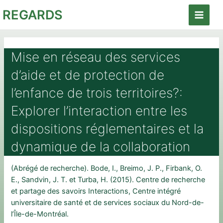
Aller
REGARDS
au
Main
contenu
Menu
Mise en réseau des services
d’aide et de protection de
l’enfance de trois territoires?:
Explorer l’interaction entre les
dispositions réglementaires et la
dynamique de la collaboration
(Abrégé de recherche). Bode, I., Breimo, J. P., Firbank, O.
E., Sandvin, J. T. et Turba, H. (2015). Centre de recherche
et partage des savoirs Interactions, Centre intégré
universitaire de santé et de services sociaux du Nord-de-
l’Île-de-Montréal.