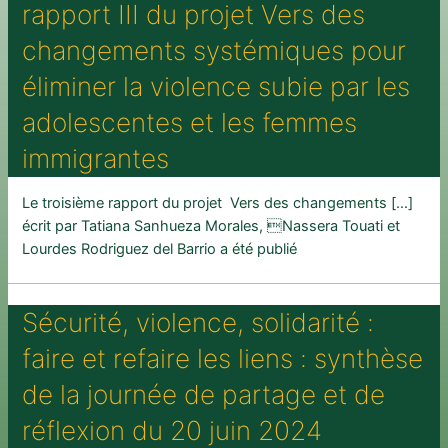
rapport III du projet Vers des
changements systémiques pour
éliminer la violence subie par les
adolescentes et les femmes
immigrantes
Le troisième rapport du projet Vers des changements […]
écrit par Tatiana Sanhueza Morales, Nassera Touati et
Lourdes Rodriguez del Barrio a été publié
Sécurité, violence, solidarité :
faire et refaire les liens : synthèse
de la journée de partage et de
réflexion du 20 juin 2024