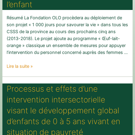
l’enfant
Résumé La Fondation OLO procèdera au déploiement de
son projet « 1 000 jours pour savourer la vie » dans tous les
CSSS de la province au cours des prochains cinq ans
(2013-2018). Le projet ajoute au programme « Œuf-lait-
orange » classique un ensemble de mesures pour appuyer
l’intervention du personnel concerné auprès des femmes …
Processus
Lire la suite »
d’implantation
et
Processus et effets d’une
retombées
d’un
intervention intersectorielle
programme
d’intervention
visant le développement global
visant
d’enfants de 0 à 5 ans vivant en
à
promouvoir
situation de pauvreté