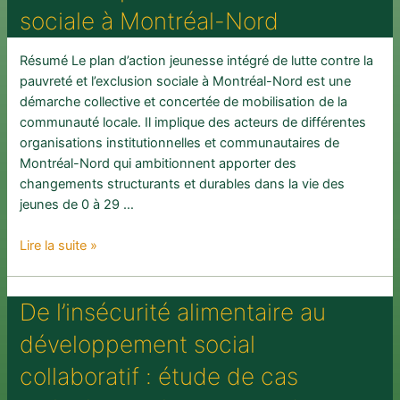
mesure
sociale à Montréal-Nord
»
dans
Résumé Le plan d’action jeunesse intégré de lutte contre la
les
pauvreté et l’exclusion sociale à Montréal-Nord est une
pratiques
démarche collective et concertée de mobilisation de la
et
communauté locale. Il implique des acteurs de différentes
la
organisations institutionnelles et communautaires de
gestion
Montréal-Nord qui ambitionnent apporter des
des
changements structurants et durables dans la vie des
interventions
jeunes de 0 à 29 …
de
proximité
Suivi
Lire la suite »
en
de
CISSS
la
et
De l’insécurité alimentaire au
mise
CIUSSS?
en
développement social
(en
œuvre
collaboration
et
collaboratif : étude de cas
avec
de