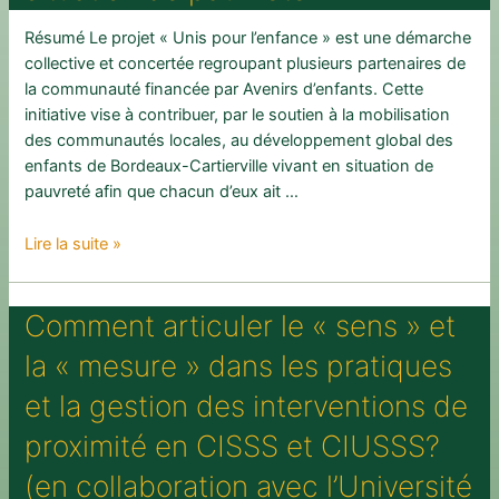
la
saine
Résumé Le projet « Unis pour l’enfance » est une démarche
alimentation
collective et concertée regroupant plusieurs partenaires de
au
la communauté financée par Avenirs d’enfants. Cette
cours
initiative vise à contribuer, par le soutien à la mobilisation
de
des communautés locales, au développement global des
la
enfants de Bordeaux-Cartierville vivant en situation de
grossesse
pauvreté afin que chacun d’eux ait …
et
pendant
Processus
Lire la suite »
les
et
deux
effets
premières
Comment articuler le « sens » et
d’une
années
intervention
la « mesure » dans les pratiques
de
intersectorielle
vie
visant
et la gestion des interventions de
de
le
l’enfant
proximité en CISSS et CIUSSS?
développement
global
(en collaboration avec l’Université
d’enfants