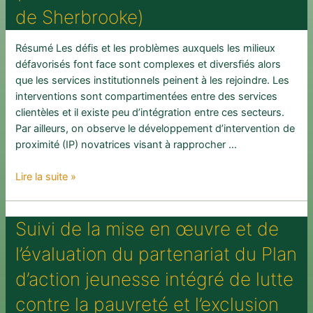
de Sherbrooke)
de
0
à
Résumé Les défis et les problèmes auxquels les milieux
5
défavorisés font face sont complexes et diversfiés alors
ans
que les services institutionnels peinent à les rejoindre. Les
vivant
interventions sont compartimentées entre des services
en
clientèles et il existe peu d’intégration entre ces secteurs.
situation
Par ailleurs, on observe le développement d’intervention de
de
proximité (IP) novatrices visant à rapprocher …
pauvreté
Comment
Lire la suite »
articuler
le
Suivi de la mise en œuvre et de
«
sens
l’évaluation du partenariat du Plan
»
et
d’action jeunesse intégré de lutte
la
contre la pauvreté et l’exclusion
«