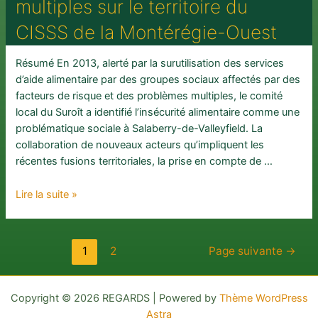
l’Université
multiples sur le territoire du
l’évaluation
de
du
CISSS de la Montérégie-Ouest
Sherbrooke)
partenariat
du
Résumé En 2013, alerté par la surutilisation des services
Plan
d’aide alimentaire par des groupes sociaux affectés par des
d’action
facteurs de risque et des problèmes multiples, le comité
jeunesse
local du Suroît a identifié l’insécurité alimentaire comme une
intégré
problématique sociale à Salaberry-de-Valleyfield. La
de
collaboration de nouveaux acteurs qu’impliquent les
lutte
récentes fusions territoriales, la prise en compte de …
contre
la
De
Lire la suite »
pauvreté
l’insécurité
et
alimentaire
l’exclusion
au
Pagination
1
2
Page suivante
→
sociale
développement
des
à
social
publications
Montréal-
collaboratif
Copyright © 2026 REGARDS | Powered by
Thème WordPress
Nord
:
Astra