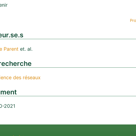
enir
Pro
ur.se.s
e Parent
et. al.
recherche
lience des réseaux
ement
0-2021