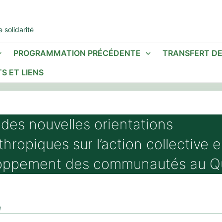
 solidarité
PROGRAMMATION PRÉCÉDENTE
TRANSFERT D
S ET LIENS
 des nouvelles orientations
thropiques sur l’action collective 
oppement des communautés au 
é