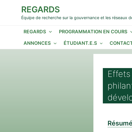
Aller
REGARDS
au
contenu
Équipe de recherche sur la gouvernance et les réseaux de
REGARDS
PROGRAMMATION EN COURS
ANNONCES
ÉTUDIANT.E.S
CONTACT
Effets
philan
dével
Résum