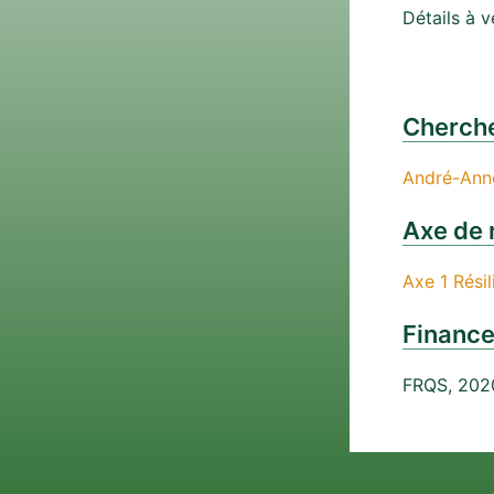
Détails à v
Cherche
André-Ann
Axe de 
Axe 1 Rési
Financ
FRQS, 202