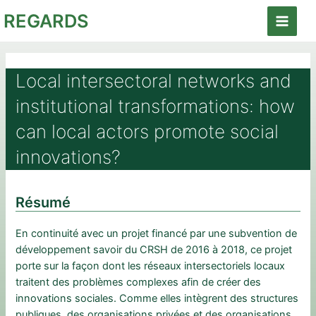
Aller
REGARDS
au
Main
contenu
Menu
Local intersectoral networks and
institutional transformations: how
can local actors promote social
innovations?
Résumé
En continuité avec un projet financé par une subvention de
développement savoir du CRSH de 2016 à 2018, ce projet
porte sur la façon dont les réseaux intersectoriels locaux
traitent des problèmes complexes afin de créer des
innovations sociales. Comme elles intègrent des structures
publiques, des organisations privées et des organisations