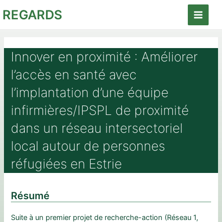
Aller
REGARDS
au
Main
contenu
Menu
Innover en proximité : Améliorer
l’accès en santé avec
l’implantation d’une équipe
infirmières/IPSPL de proximité
dans un réseau intersectoriel
local autour de personnes
réfugiées en Estrie
Résumé
Suite à un premier projet de recherche-action (Réseau 1,