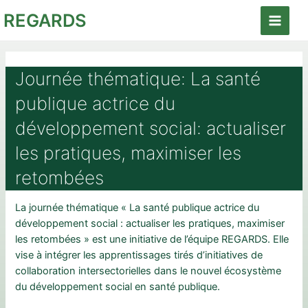
Aller
REGARDS
au
Main
contenu
Menu
Journée thématique: La santé
publique actrice du
développement social: actualiser
les pratiques, maximiser les
retombées
La journée thématique « La santé publique actrice du
développement social : actualiser les pratiques, maximiser
les retombées » est une initiative de l’équipe REGARDS. Elle
vise à intégrer les apprentissages tirés d’initiatives de
collaboration intersectorielles dans le nouvel écosystème
du développement social en santé publique.