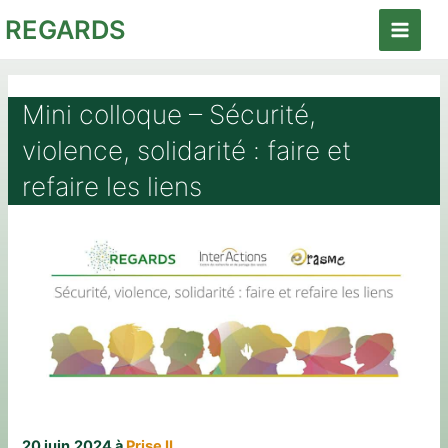
Aller
REGARDS
au
Main
contenu
Menu
Mini colloque – Sécurité,
violence, solidarité : faire et
refaire les liens
20 juin
2024 à
Prise II