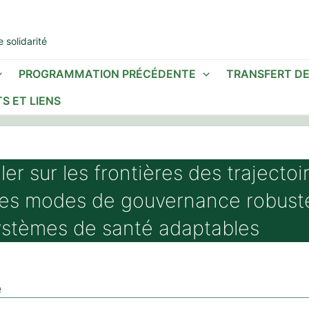
 solidarité
PROGRAMMATION PRÉCÉDENTE
TRANSFERT D
S ET LIENS
ller sur les frontières des trajectoir
des modes de gouvernance robust
ystèmes de santé adaptables
é