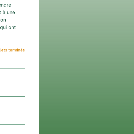
endre
t à une
ion
qui ont
jets terminés