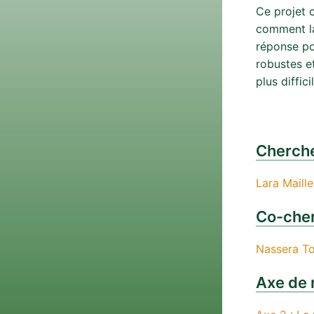
Ce projet 
comment la
réponse po
robustes e
plus diffi
Cherche
Lara Maille
Co-cher
Nassera To
Axe de 