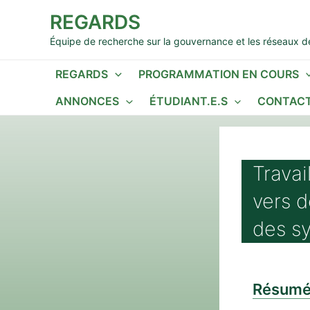
Aller
REGARDS
au
contenu
Équipe de recherche sur la gouvernance et les réseaux de
REGARDS
PROGRAMMATION EN COURS
ANNONCES
ÉTUDIANT.E.S
CONTACT
Travai
vers 
des s
Résum