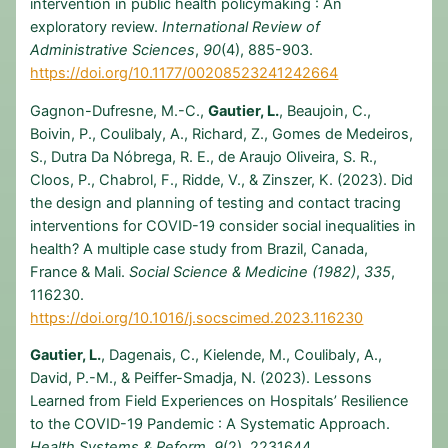
intervention in public health policymaking : An
exploratory review.
International Review of
Administrative Sciences
,
90
(4), 885-903.
https://doi.org/10.1177/00208523241242664
Gagnon-Dufresne, M.-C.,
Gautier, L.
, Beaujoin, C.,
Boivin, P., Coulibaly, A., Richard, Z., Gomes de Medeiros,
S., Dutra Da Nóbrega, R. E., de Araujo Oliveira, S. R.,
Cloos, P., Chabrol, F., Ridde, V., & Zinszer, K. (2023). Did
the design and planning of testing and contact tracing
interventions for COVID-19 consider social inequalities in
health? A multiple case study from Brazil, Canada,
France & Mali.
Social Science & Medicine (1982)
,
335
,
116230.
https://doi.org/10.1016/j.socscimed.2023.116230
Gautier, L.
, Dagenais, C., Kielende, M., Coulibaly, A.,
David, P.-M., & Peiffer-Smadja, N. (2023). Lessons
Learned from Field Experiences on Hospitals’ Resilience
to the COVID-19 Pandemic : A Systematic Approach.
Health Systems & Reform
,
9
(2), 2231644.