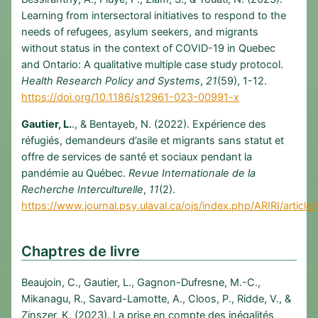
Learning from intersectoral initiatives to respond to the
needs of refugees, asylum seekers, and migrants
without status in the context of COVID-19 in Quebec
and Ontario: A qualitative multiple case study protocol.
Health Research Policy and Systems
,
21
(59), 1-12.
https://doi.org/10.1186/s12961-023-00991-x
Gautier, L.
., & Bentayeb, N. (2022). Expérience des
réfugiés, demandeurs d’asile et migrants sans statut et
offre de services de santé et sociaux pendant la
pandémie au Québec.
Revue Internationale de la
Recherche Interculturelle
,
11
(2).
https://www.journal.psy.ulaval.ca/ojs/index.php/ARIRI/articl
Chaptres de livre
Beaujoin, C., Gautier, L., Gagnon-Dufresne, M.-C.,
Mikanagu, R., Savard-Lamotte, A., Cloos, P., Ridde, V., &
Zinszer, K. (2023). La prise en compte des inégalités