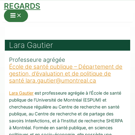
REGARDS
Aller
au
Main
Menu
contenu
Lara Gautier
Professeure agrégée
École de santé publique – Département de
gestion, d’évaluation et de politique de
santé
lara.gautier@umontreal.ca
Lara Gautier
est professeure agrégée à l’École de santé
publique de l’Université de Montréal (ESPUM) et
chercheuse régulière au Centre de recherche en santé
publique, au Centre de recherche et de partage des
savoirs InterActions, et à l’Institut de recherche SHERPA
à Montréal. Formée en santé publique, en sciences
politiques et en socio-économie, elle possède une