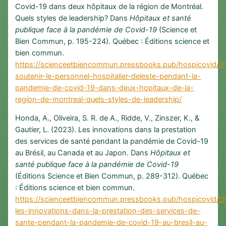
Covid-19 dans deux hôpitaux de la région de Montréal.
Quels styles de leadership? Dans
Hôpitaux et santé
publique face à la pandémie de Covid-19
(Science et
Bien Commun, p. 195-224). Québec : Éditions science et
bien commun.
https://scienceetbiencommun.pressbooks.pub/hospicovid/ch
soutenir-le-personnel-hospitalier-deleste-pendant-la-
pandemie-de-covid-19-dans-deux-hopitaux-de-la-
region-de-montreal-quels-styles-de-leadership/
Honda, A., Oliveira, S. R. de A., Ridde, V., Zinszer, K., &
Gautier, L. (2023). Les innovations dans la prestation
des services de santé pendant la pandémie de Covid-19
au Brésil, au Canada et au Japon. Dans
Hôpitaux et
santé publique face à la pandémie de Covid-19
(Éditions Science et Bien Commun, p. 289-312). Québec
: Éditions science et bien commun.
https://scienceetbiencommun.pressbooks.pub/hospicovid/ch
les-innovations-dans-la-prestation-des-services-de-
sante-pendant-la-pandemie-de-covid-19-au-bresil-au-