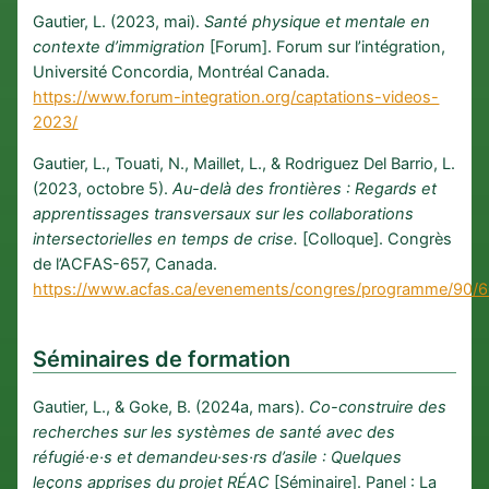
Gautier, L. (2023, mai).
Santé physique et mentale en
contexte d’immigration
[Forum]. Forum sur l’intégration,
Université Concordia, Montréal Canada.
https://www.forum-integration.org/captations-videos-
2023/
Gautier, L., Touati, N., Maillet, L., & Rodriguez Del Barrio, L.
(2023, octobre 5).
Au-delà des frontières : Regards et
apprentissages transversaux sur les collaborations
intersectorielles en temps de crise.
[Colloque]. Congrès
de l’ACFAS-657, Canada.
https://www.acfas.ca/evenements/congres/programme/90/6
Séminaires de formation
Gautier, L., & Goke, B. (2024a, mars).
Co-construire des
recherches sur les systèmes de santé avec des
réfugié·e·s et demandeu·ses·rs d’asile : Quelques
leçons apprises du projet RÉAC
[Séminaire]. Panel : La