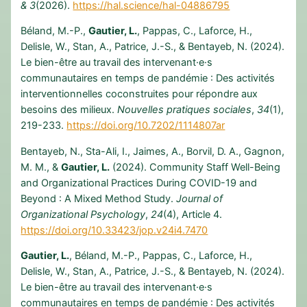
& 3
(2026).
https://hal.science/hal-04886795
Béland, M.-P.,
Gautier, L.
, Pappas, C., Laforce, H.,
Delisle, W., Stan, A., Patrice, J.-S., & Bentayeb, N. (2024).
Le bien-être au travail des intervenant·e·s
communautaires en temps de pandémie : Des activités
interventionnelles coconstruites pour répondre aux
besoins des milieux.
Nouvelles pratiques sociales
,
34
(1),
219-233.
https://doi.org/10.7202/1114807ar
Bentayeb, N., Sta-Ali, I., Jaimes, A., Borvil, D. A., Gagnon,
M. M., &
Gautier, L.
(2024). Community Staff Well-Being
and Organizational Practices During COVID-19 and
Beyond : A Mixed Method Study.
Journal of
Organizational Psychology
,
24
(4), Article 4.
https://doi.org/10.33423/jop.v24i4.7470
Gautier, L.
, Béland, M.-P., Pappas, C., Laforce, H.,
Delisle, W., Stan, A., Patrice, J.-S., & Bentayeb, N. (2024).
Le bien-être au travail des intervenant·e·s
communautaires en temps de pandémie : Des activités