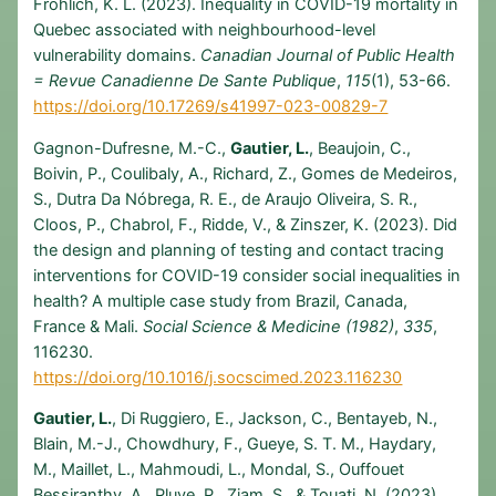
Frohlich, K. L. (2023). Inequality in COVID-19 mortality in
Quebec associated with neighbourhood-level
vulnerability domains.
Canadian Journal of Public Health
= Revue Canadienne De Sante Publique
,
115
(1), 53-66.
https://doi.org/10.17269/s41997-023-00829-7
Gagnon-Dufresne, M.-C.,
Gautier, L.
, Beaujoin, C.,
Boivin, P., Coulibaly, A., Richard, Z., Gomes de Medeiros,
S., Dutra Da Nóbrega, R. E., de Araujo Oliveira, S. R.,
Cloos, P., Chabrol, F., Ridde, V., & Zinszer, K. (2023). Did
the design and planning of testing and contact tracing
interventions for COVID-19 consider social inequalities in
health? A multiple case study from Brazil, Canada,
France & Mali.
Social Science & Medicine (1982)
,
335
,
116230.
https://doi.org/10.1016/j.socscimed.2023.116230
Gautier, L.
, Di Ruggiero, E., Jackson, C., Bentayeb, N.,
Blain, M.-J., Chowdhury, F., Gueye, S. T. M., Haydary,
M., Maillet, L., Mahmoudi, L., Mondal, S., Ouffouet
Bessiranthy, A., Pluye, P., Ziam, S., & Touati, N. (2023).