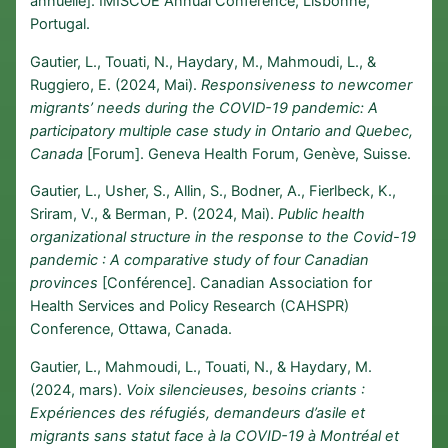
annuelle]. IMISCOE Annual Conference, Lisbonne,
Portugal.
Gautier, L., Touati, N., Haydary, M., Mahmoudi, L., &
Ruggiero, E. (2024, Mai).
Responsiveness to newcomer
migrants’ needs during the COVID-19 pandemic: A
participatory multiple case study in Ontario and Quebec,
Canada
[Forum]. Geneva Health Forum, Genève, Suisse.
Gautier, L., Usher, S., Allin, S., Bodner, A., Fierlbeck, K.,
Sriram, V., & Berman, P. (2024, Mai).
Public health
organizational structure in the response to the Covid-19
pandemic : A comparative study of four Canadian
provinces
[Conférence]. Canadian Association for
Health Services and Policy Research (CAHSPR)
Conference, Ottawa, Canada.
Gautier, L., Mahmoudi, L., Touati, N., & Haydary, M.
(2024, mars).
Voix silencieuses, besoins criants :
Expériences des réfugiés, demandeurs d’asile et
migrants sans statut face à la COVID-19 à Montréal et