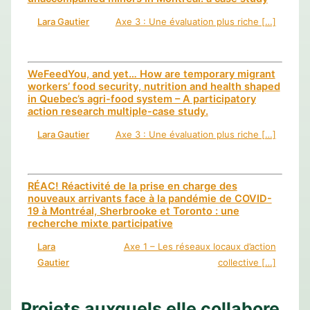
Lara Gautier
Axe 3 : Une évaluation plus riche […]
WeFeedYou, and yet… How are temporary migrant
workers’ food security, nutrition and health shaped
in Quebec’s agri-food system – A participatory
action research multiple-case study.
Lara Gautier
Axe 3 : Une évaluation plus riche […]
RÉAC! Réactivité de la prise en charge des
nouveaux arrivants face à la pandémie de COVID-
19 à Montréal, Sherbrooke et Toronto : une
recherche mixte participative
Lara
Axe 1 – Les réseaux locaux d’action
Gautier
collective […]
Projets auxquels elle collabore