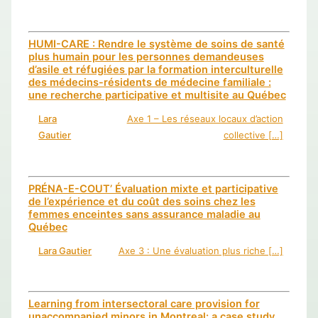
HUMI-CARE : Rendre le système de soins de santé
plus humain pour les personnes demandeuses
d’asile et réfugiées par la formation interculturelle
des médecins-résidents de médecine familiale :
une recherche participative et multisite au Québec
Lara
Axe 1 – Les réseaux locaux d’action
Gautier
collective […]
PRÉNA-E-COUT’ Évaluation mixte et participative
de l’expérience et du coût des soins chez les
femmes enceintes sans assurance maladie au
Québec
Lara Gautier
Axe 3 : Une évaluation plus riche […]
Learning from intersectoral care provision for
unaccompanied minors in Montreal: a case study