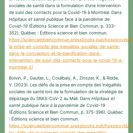
sociales de santé dans la formulation d’une intervention
de suivi des contacts pour la Covid-19 à Montréal. Dans
Hôpitaux et santé publique face à la pandémie de
Covid-19
(Éditions Science et Bien Commun, p. 333-
352). Québec : Éditions science et bien commun.
https://scienceetbiencommun.pressbooks.pub/hospicovid/ch
la-prise-en-compte-des-inegalites-sociales-de-sante-
dans-la-conception-et-la-planification-dune-
intervention-de-suivi-des-contacts-pour-la-covid-19-a-
montreal-2/
Boivin, P., Gautier, L., Coulibaly, A., Zinszer, K., & Ridde,
V. (2023). Les défis de la prise en compte des inégalités
sociales de santé lors de la formulation de la stratégie de
dépistage du SRAS-CoV-2 au Mali. Dans
Hôpitaux et
santé publique face à la pandémie de Covid-19
(Éditions Science et Bien Commun, p. 375-396). Québec
: Éditions science et bien commun.
https://scienceetbiencommun.pressbooks.pub/hospicovid/ch
les-defis-de-la-prise-en-compte-des-inegalites-