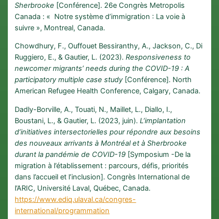
Sherbrooke
[Conférence]. 26e Congrès Metropolis
Canada : « Notre système d’immigration : La voie à
suivre », Montreal, Canada.
Chowdhury, F., Ouffouet Bessiranthy, A., Jackson, C., Di
Ruggiero, E., & Gautier, L. (2023).
Responsiveness to
newcomer migrants’ needs during the COVID-19 : A
participatory multiple case study
[Conférence]. North
American Refugee Health Conference, Calgary, Canada.
Dadly-Borville, A., Touati, N., Maillet, L., Diallo, I.,
Boustani, L., & Gautier, L. (2023, juin).
L’implantation
d’initiatives intersectorielles pour répondre aux besoins
des nouveaux arrivants à Montréal et à Sherbrooke
durant la pandémie de COVID-19
[Symposium -De la
migration à l’établissement : parcours, défis, priorités
dans l’accueil et l’inclusion]. Congrès International de
l’ARIC, Université Laval, Québec, Canada.
https://www.ediq.ulaval.ca/congres-
international/programmation