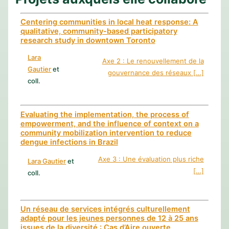
Centering communities in local heat response: A
qualitative, community-based participatory
research study in downtown Toronto
Lara
Axe 2 : Le renouvellement de la
Gautier
et
gouvernance des réseaux […]
coll.
Evaluating the implementation, the process of
empowerment, and the influence of context on a
community mobilization intervention to reduce
dengue infections in Brazil
Axe 3 : Une évaluation plus riche
Lara Gautier
et
[…]
coll.
Un réseau de services intégrés culturellement
adapté pour les jeunes personnes de 12 à 25 ans
issues de la diversité : Cas d’Aire ouverte