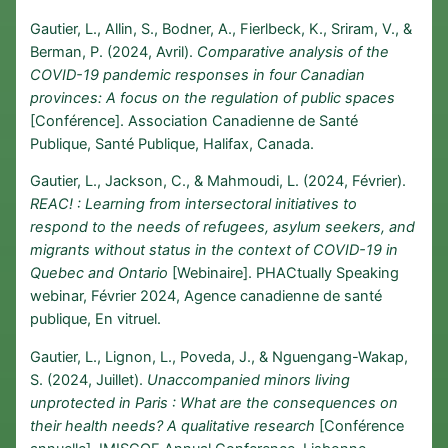
Gautier, L., Allin, S., Bodner, A., Fierlbeck, K., Sriram, V., &
Berman, P. (2024, Avril).
Comparative analysis of the
COVID-19 pandemic responses in four Canadian
provinces: A focus on the regulation of public spaces
[Conférence]. Association Canadienne de Santé
Publique, Santé Publique, Halifax, Canada.
Gautier, L., Jackson, C., & Mahmoudi, L. (2024, Février).
REAC! : Learning from intersectoral initiatives to
respond to the needs of refugees, asylum seekers, and
migrants without status in the context of COVID-19 in
Quebec and Ontario
[Webinaire]. PHACtually Speaking
webinar, Février 2024, Agence canadienne de santé
publique, En vitruel.
Gautier, L., Lignon, L., Poveda, J., & Nguengang-Wakap,
S. (2024, Juillet).
Unaccompanied minors living
unprotected in Paris : What are the consequences on
their health needs? A qualitative research
[Conférence