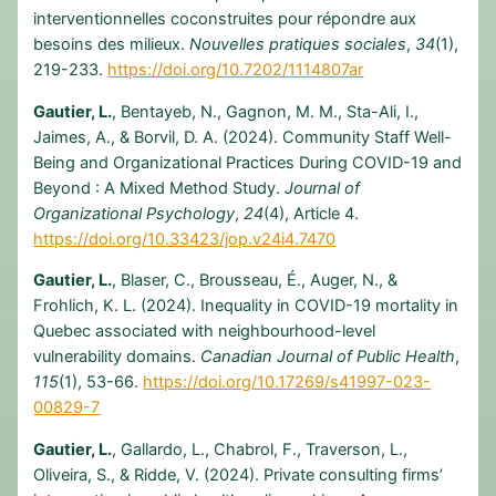
interventionnelles coconstruites pour répondre aux
besoins des milieux.
Nouvelles pratiques sociales
,
34
(1),
219-233.
https://doi.org/10.7202/1114807ar
Gautier, L.
, Bentayeb, N., Gagnon, M. M., Sta-Ali, I.,
Jaimes, A., & Borvil, D. A. (2024). Community Staff Well-
Being and Organizational Practices During COVID-19 and
Beyond : A Mixed Method Study.
Journal of
Organizational Psychology
,
24
(4), Article 4.
https://doi.org/10.33423/jop.v24i4.7470
Gautier, L.
, Blaser, C., Brousseau, É., Auger, N., &
Frohlich, K. L. (2024). Inequality in COVID-19 mortality in
Quebec associated with neighbourhood-level
vulnerability domains.
Canadian Journal of Public Health
,
115
(1), 53-66.
https://doi.org/10.17269/s41997-023-
00829-7
Gautier, L.
, Gallardo, L., Chabrol, F., Traverson, L.,
Oliveira, S., & Ridde, V. (2024). Private consulting firms’