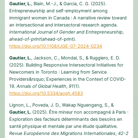
Gautier, L.
, Blain, M.-J., & Garcia, C. G. (2025).
Entrepreneurship and self-employment among
immigrant women in Canada : A narrative review toward
an intersectional and intersectoral research agenda.
International Journal of Gender and Entrepreneurship
,
ahead-of-print
(ahead-of-print).
https://doi.org/10.1108/IJGE-07-2024-0234
Gautier, L.
, Jackson, C., Mondal, S., & Ruggiero, E. D.
(2025). Building Responsive Intersectoral Initiatives for
Newcomers in Toronto : Learning from Service
Providers&rsquo; Experiences in the Context of COVID-
19.
Annals of Global Health
,
91
(1).
https://doi.org/10.5334/aogh.4583
Lignon, L., Poveda, J. D., Wakap Nguengang, S., &
Gautier, L.
(2025). Être mineur non accompagné à Paris :
Exploration des facteurs déterminants des besoins en
santé physique et mentale par une étude qualitative.
Revue Européenne des Migrations Internationales
,
42-2