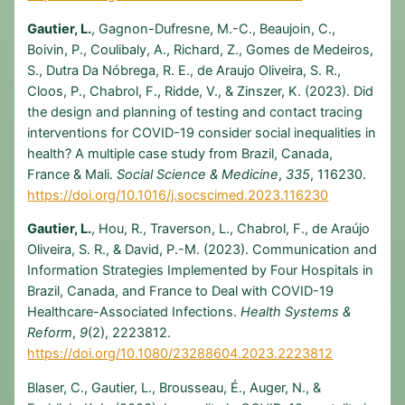
Gautier, L.
, Gagnon-Dufresne, M.-C., Beaujoin, C.,
Boivin, P., Coulibaly, A., Richard, Z., Gomes de Medeiros,
S., Dutra Da Nóbrega, R. E., de Araujo Oliveira, S. R.,
Cloos, P., Chabrol, F., Ridde, V., & Zinszer, K. (2023). Did
the design and planning of testing and contact tracing
interventions for COVID-19 consider social inequalities in
health? A multiple case study from Brazil, Canada,
France & Mali.
Social Science & Medicine
,
335
, 116230.
https://doi.org/10.1016/j.socscimed.2023.116230
Gautier, L.
, Hou, R., Traverson, L., Chabrol, F., de Araújo
Oliveira, S. R., & David, P.-M. (2023). Communication and
Information Strategies Implemented by Four Hospitals in
Brazil, Canada, and France to Deal with COVID-19
Healthcare-Associated Infections.
Health Systems &
Reform
,
9
(2), 2223812.
https://doi.org/10.1080/23288604.2023.2223812
Blaser, C., Gautier, L., Brousseau, É., Auger, N., &