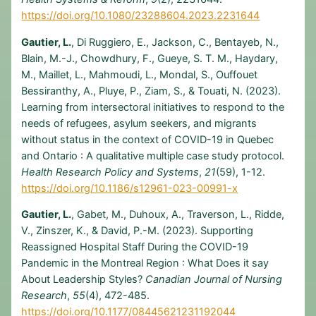
https://doi.org/10.1080/23288604.2023.2231644
Gautier, L.
, Di Ruggiero, E., Jackson, C., Bentayeb, N.,
Blain, M.-J., Chowdhury, F., Gueye, S. T. M., Haydary,
M., Maillet, L., Mahmoudi, L., Mondal, S., Ouffouet
Bessiranthy, A., Pluye, P., Ziam, S., & Touati, N. (2023).
Learning from intersectoral initiatives to respond to the
needs of refugees, asylum seekers, and migrants
without status in the context of COVID-19 in Quebec
and Ontario : A qualitative multiple case study protocol.
Health Research Policy and Systems
,
21
(59), 1-12.
https://doi.org/10.1186/s12961-023-00991-x
Gautier, L.
, Gabet, M., Duhoux, A., Traverson, L., Ridde,
V., Zinszer, K., & David, P.-M. (2023). Supporting
Reassigned Hospital Staff During the COVID-19
Pandemic in the Montreal Region : What Does it say
About Leadership Styles?
Canadian Journal of Nursing
Research
,
55
(4), 472-485.
https://doi.org/10.1177/08445621231192044