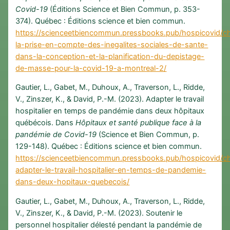
Covid-19
(Éditions Science et Bien Commun, p. 353-
374). Québec : Éditions science et bien commun.
https://scienceetbiencommun.pressbooks.pub/hospicovid/ch
la-prise-en-compte-des-inegalites-sociales-de-sante-
dans-la-conception-et-la-planification-du-depistage-
de-masse-pour-la-covid-19-a-montreal-2/
Gautier, L., Gabet, M., Duhoux, A., Traverson, L., Ridde,
V., Zinszer, K., & David, P.-M. (2023). Adapter le travail
hospitalier en temps de pandémie dans deux hôpitaux
québécois. Dans
Hôpitaux et santé publique face à la
pandémie de Covid-19
(Science et Bien Commun, p.
129-148). Québec : Éditions science et bien commun.
https://scienceetbiencommun.pressbooks.pub/hospicovid/ch
adapter-le-travail-hospitalier-en-temps-de-pandemie-
dans-deux-hopitaux-quebecois/
Gautier, L., Gabet, M., Duhoux, A., Traverson, L., Ridde,
V., Zinszer, K., & David, P.-M. (2023). Soutenir le
personnel hospitalier délesté pendant la pandémie de